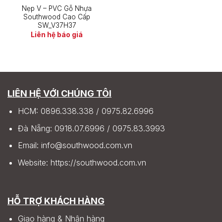
Nẹp V – PVC Gỗ Nhựa
Southwood Cao Cấp
SW_V37H37
Liên hệ báo giá
LIÊN HỆ VỚI CHÚNG TÔI
HCM:
0896.338.338
/
0975.82.6996
Đà Nẵng:
0918.07.6996
/
0975.83.3993
Email:
info@southwood.com.vn
Website:
https://southwood.com.vn
HỖ TRỢ KHÁCH HÀNG
Giao hàng & Nhận hàng