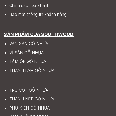
Chính sách bảo hành
Bảo mật thông tin khách hàng
SẢN PHẨM CỦA SOUTHWOOD
VÁN SÀN GỖ NHỰA
VỈ SÀN GỖ NHỰA
TẤM ỐP GỖ NHỰA
THANH LAM GỖ NHỰA
TRỤ CỘT GỖ NHỰA
THANH NẸP GỖ NHỰA
PHỤ KIỆN GỖ NHỰA