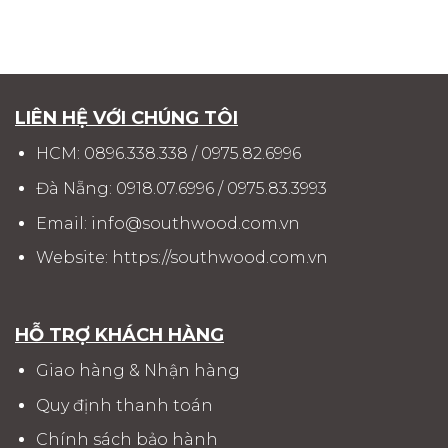
LIÊN HỆ VỚI CHÚNG TÔI
HCM:
0896.338.338
/
0975.82.6996
Đà Nẵng:
0918.07.6996
/
0975.83.3993
Email:
info@southwood.com.vn
Website:
https://southwood.com.vn
HỖ TRỢ KHÁCH HÀNG
Giao hàng & Nhận hàng
Quy định thanh toán
Chính sách bảo hành