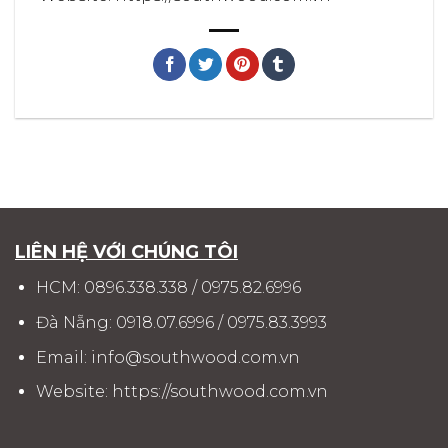
LIÊN HỆ VỚI CHÚNG TÔI
HCM:
0896.338.338
/
0975.82.6996
Đà Nẵng:
0918.07.6996
/
0975.83.3993
Email:
info@southwood.com.vn
Website:
https://southwood.com.vn