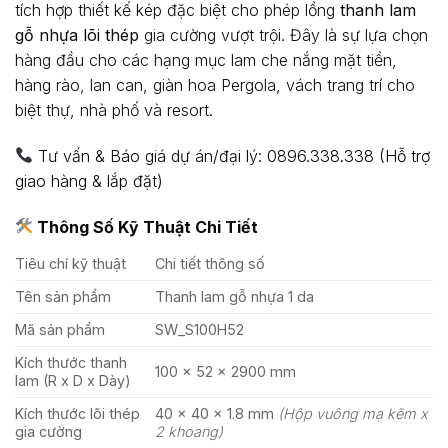
tích hợp thiết kế kép đặc biệt cho phép lồng
thanh lam
gỗ nhựa lõi thép
gia cường vượt trội. Đây là sự lựa chọn
hàng đầu cho các hạng mục lam che nắng mặt tiền,
hàng rào, lan can, giàn hoa Pergola, vách trang trí cho
biệt thự, nhà phố và resort.
Tư vấn & Báo giá dự án/đại lý: 0896.338.338 (Hỗ trợ
giao hàng & lắp đặt)
Thông Số Kỹ Thuật Chi Tiết
Tiêu chí kỹ thuật
Chi tiết thông số
Tên sản phẩm
Thanh lam gỗ nhựa 1 da
Mã sản phẩm
SW_S100H52
Kích thước thanh
100 x 52 x 2900 mm
lam (R x D x Dày)
Kích thước lõi thép
40 x 40 x 1.8 mm
(Hộp vuông mạ kẽm x
gia cường
2 khoang)