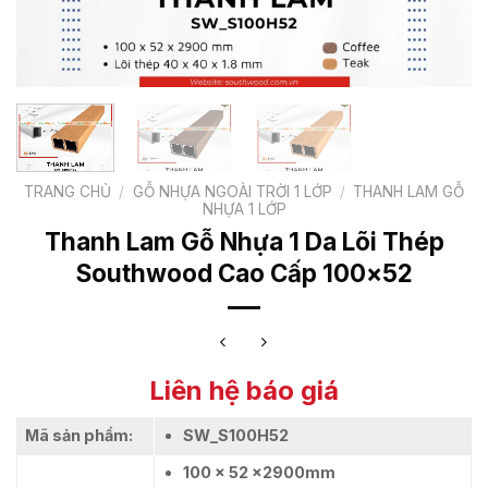
TRANG CHỦ
/
GỖ NHỰA NGOÀI TRỜI 1 LỚP
/
THANH LAM GỖ
NHỰA 1 LỚP
Thanh Lam Gỗ Nhựa 1 Da Lõi Thép
Southwood Cao Cấp 100×52
Liên hệ báo giá
Mã sản phẩm:
SW_S100H52
100 x 52 x2900mm