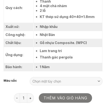
Thanh
4 mặt chà nhám
Quy cách:
2 lỗ
KT thép sử dụng 40x40x1.8mm
Xuất xứ:
Nhập khẩu
Công nghệ:
Nhật Bản
Chất liệu:
Gỗ nhựa Composite. (WPC)
Lam trang trí
Ứng dụng:
Thanh gác pergola
Bảo hành:
1 Năm
Màu sắc
Thanh Lam Gỗ Nhựa 1 Da Lõi Thép Southwood Cao Cấ
THÊM VÀO GIỎ HÀNG