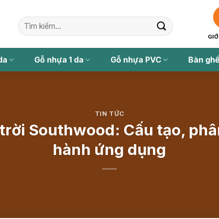
Tìm
kiếm:
GIỚ
da
Gỗ nhựa 1 da
Gỗ nhựa PVC
Bàn ghế
TIN TỨC
trời Southwood: Cấu tạo, phân
hành ứng dụng