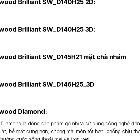
ood Brilliant
SW_D140H25 2D
:
ood Brilliant
SW_D140H25 3D
:
wood Brilliant SW_D145H21 mặt chà nhám
wood Brilliant SW_D146H25_3D
hwood Diamond:
iamond là dòng sản phẩm gỗ nhựa sử dụng công nghệ đồng đ
uật, bề mặt cứng hơn, chống mài mòn tốt hơn, chống chịu thời
 hưởng cuộc sống thoải mái và trọn vẹn.