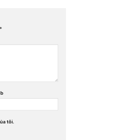
*
eb
ủa tôi.