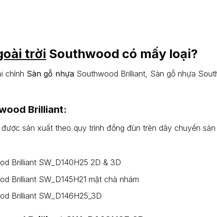
oài trời
Southwood có mấy loại?
i chính
Sàn gỗ nhựa
Southwood Brilliant, Sàn gỗ nhựa Sou
ood Brilliant:
ợc sản xuất theo quy trình đồng đùn trên dây chuyền sản x
od Brilliant SW_D140H25 2D & 3D
d Brilliant SW_D145H21 mặt chà nhám
od Brilliant SW_D146H25_3D