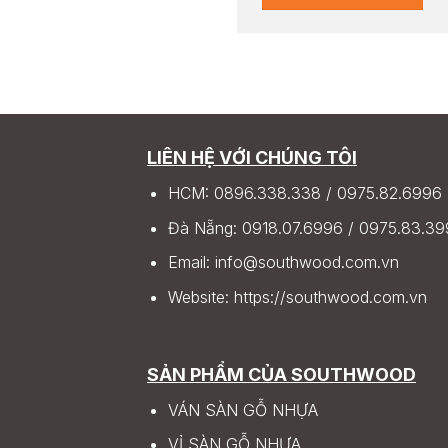
LIÊN HỆ VỚI CHÚNG TÔI
HCM:
0896.338.338
/
0975.82.6996
Đà Nẵng:
0918.07.6996
/
0975.83.39
Email:
info@southwood.com.vn
Website:
https://southwood.com.vn
SẢN PHẨM CỦA SOUTHWOOD
VÁN SÀN GỖ NHỰA
VỈ SÀN GỖ NHỰA