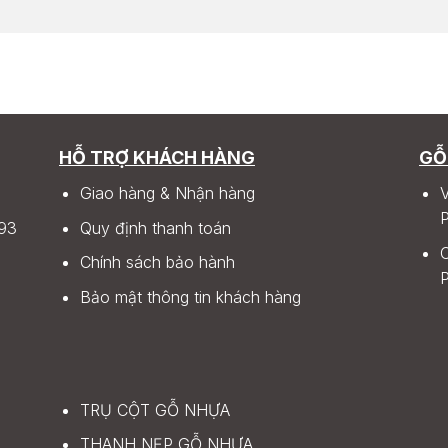
HỖ TRỢ KHÁCH HÀNG
GỖ
Giao hàng & Nhận hàng
V
P
93
Quy định thanh toán
C
Chính sách bảo hành
P
Bảo mật thông tin khách hàng
TRỤ CỘT GỖ NHỰA
THANH NẸP GỖ NHỰA